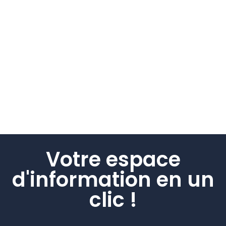
Intervenir auprès d’une personne
autiste en crise
21/03/2025
/
✎ Corinne TOMASEVSZKY (ZS Val de Sambre) et Mélanie
SAEREMANS (Psychologue-Psychothérapeute) Secourir
une personne autiste en crise requiert une approche...
Read More
Votre espace
d'information en un
clic !